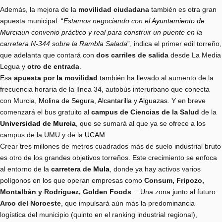
Además, la mejora de la
movilidad ciudadana
también es otra gran
apuesta municipal. “
Estamos negociando con el
Ayuntamiento de
Murcia
un convenio práctico y real para construir un puente en la
carretera N-344 sobre la Rambla Salada
”, indica el primer edil torreño,
que adelanta que contará con
dos carriles de salida
desde La Media
Legua y
otro de entrada
.
Esa
apuesta por la movilidad
también ha llevado al aumento de la
frecuencia horaria de la línea 34, autobús interurbano que conecta
con Murcia,
Molina de Segura
,
Alcantarilla
y
Alguazas
. Y en breve
comenzará el bus gratuito al
campus de Ciencias de la Salud
de la
Universidad de Murcia
, que se sumará al que ya se ofrece a los
campus de la UMU y de la
UCAM
.
Crear tres millones de metros cuadrados más de suelo industrial bruto
es otro de los grandes objetivos torreños. Este crecimiento se enfoca
al entorno de la
carretera de
Mula
, donde ya hay activos varios
polígonos en los que operan empresas como
Consum, Fripozo,
Montalbán y Rodríguez, Golden Foods
… Una zona junto al futuro
Arco del Noroeste
, que impulsará aún más la predominancia
logística del municipio (quinto en el ranking industrial regional),