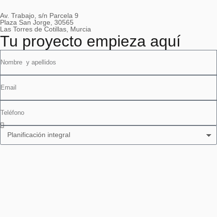
Av. Trabajo, s/n Parcela 9
Plaza San Jorge, 30565
Las Torres de Cotillas, Murcia
Tu proyecto empieza aquí
ACEPTO LA
POLÍTICA DE PRIVACIDAD
ESTE SITIO ESTÁ PROTEGIDO POR RECAPTCHA Y SE
APLICAN LOS TÉRMINOS DE SERVICIO DE GOOGLE.
Enviar
Contacto