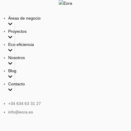
Áreas de negocio
LA FORMA DEL
PROYECTOS
Proyectos
ESPACIO EN
Eco-eficiencia
EQUILIBRIO
Nosotros
Diseñamos espacios que trascienden la estética para
convertirse en experiencias. Cada proyecto es una
Blog
oportunidad para transformar el espacio en bienestar.
Contacto
+34 634 63 31 27
info@eora.es